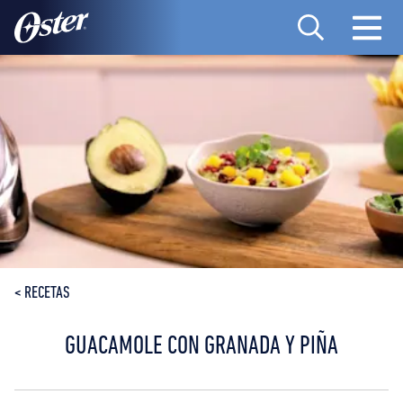
PRODUCTOS
RECETAS
DÓNDE COMPRAR
SOBRE NOSOTROS
CONTACTO
<
RECETAS
MANUALES DE PRODUCTOS
GUACAMOLE CON GRANADA Y PIÑA